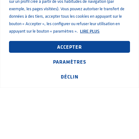
sur un profil créé à partir de vos habitudes de navigation (par
Pompes pour piscines, fointaines et spa
exemple, les pages visitées). Vous pouvez autoriser le transfert de
données à des tiers, accepter tous les cookies en appuyant sur le
Accumulateurs
bouton « Accepter », les configurer ou refuser leur utilisation en
Cuves
appuyant sur le bouton « paramètres ».
LIRE PLUS
Variateurs de frequence et demarreurs
ACCEPTER
Tableaux electriques
PARAMÈTRES
Accessoires
DÉCLIN
MARQUES
SAER
AIG Pumps
SHURflo