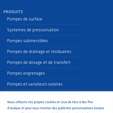
PRODUITS
Pompes de surface
Systemes de pressurisation
Pompes submersibles
Pompes de drainage et residuaires
Pompes de dosage et de transfert
Pompes engrenages
Pompes et variateurs solaires
Pompes SHURflo 12V et 24V
Nous utilisons nos propres cookies et ceux de tiers à des fins
Pompes de recirculation
d'analyse et pour vous montrer des publicités personnalisées basées