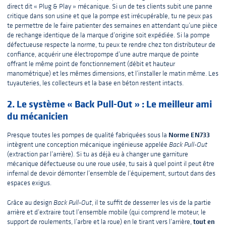
direct dit « Plug & Play » mécanique. Si un de tes clients subit une panne
critique dans son usine et que la pompe est irrécupérable, tu ne peux pas
te permettre de le faire patienter des semaines en attendant qu’une pièce
de rechange identique de la marque d’origine soit expédiée. Si la pompe
défectueuse respecte la norme, tu peux te rendre chez ton distributeur de
confiance, acquérir une électropompe d’une autre marque de pointe
offrant le même point de fonctionnement (débit et hauteur
manométrique) et les mêmes dimensions, et l’installer le matin même. Les
tuyauteries, les collecteurs et la base en béton restent intacts.
2. Le système « Back Pull-Out » : Le meilleur ami
du mécanicien
Norme EN733
Presque toutes les pompes de qualité fabriquées sous la
intègrent une conception mécanique ingénieuse appelée
Back Pull-Out
(extraction par l’arrière). Si tu as déjà eu à changer une garniture
mécanique défectueuse ou une roue usée, tu sais à quel point il peut être
infernal de devoir démonter l’ensemble de l’équipement, surtout dans des
espaces exigus.
Grâce au design
Back Pull-Out
, il te suffit de desserrer les vis de la partie
arrière et d’extraire tout l’ensemble mobile (qui comprend le moteur, le
tout en
support de roulements, l’arbre et la roue) en le tirant vers l’arrière,