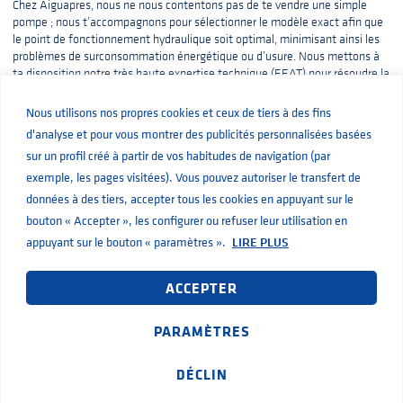
Chez Aiguapres, nous ne nous contentons pas de te vendre une simple
pompe ; nous t’accompagnons pour sélectionner le modèle exact afin que
le point de fonctionnement hydraulique soit optimal, minimisant ainsi les
problèmes de surconsommation énergétique ou d’usure. Nous mettons à
ta disposition notre très haute expertise technique (EEAT) pour résoudre la
moindre de tes interrogations concernant les courbes de performances, les
exigences d’installation et les réglementations en vigueur.
Nous utilisons nos propres cookies et ceux de tiers à des fins
d'analyse et pour vous montrer des publicités personnalisées basées
Tu as un projet industriel en cours ? Tu as besoin de remplacer un
sur un profil créé à partir de vos habitudes de navigation (par
équipement critique dans une salle des machines ou tu recherches
exemple, les pages visitées). Vous pouvez autoriser le transfert de
simplement un fournisseur de confiance qui parle le même langage
Visite notre site web ou
contacte directement
technique que toi ?
données à des tiers, accepter tous les cookies en appuyant sur le
l’équipe d’Aiguapres
.
Nous t’orienterons vers l’électropompe normalisée
bouton « Accepter », les configurer ou refuser leur utilisation en
exacte dont tu as besoin pour que ton installation soit un succès total, et
appuyant sur le bouton « paramètres ».
LIRE PLUS
ce, dès le premier serrage de boulon.
ACCEPTER
PARAMÈTRES
Partager
DÉCLIN