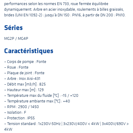
performances selon les normes EN 733, roue fermée équilibrée
dynamiquement. Arbre en acier inoxydable, roulements à billes graissés,
brides (UNI EN 1092-2) : jusqu’à DN 150 : PN16, à partir de DN 200 : PN10.
Séries
MG2P / MG4P
Caractéristiques
– Corps de pompe : Fonte
– Roue : Fonte
– Plaque de joint : Fonte
– Arbre : Inox Aisi-431
– Débit max [m3/h] : 825
– Hauteur max [m] : 129
– Température max du fluide [ºC] : -15 / +120
– Température ambiante max [ºC] : +40
– RPM : 2900 / 1450
– Isolation : F
– Protection : IP55
– Tension standard : 1x230V-50Hz | 3x230V/400V < 4kW | 3x400V/690V >
4kW