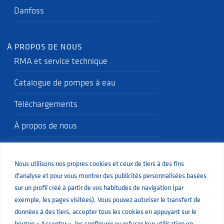
Danfoss
À PROPOS DE NOUS
RMA et service technique
Catalogue de pompes à eau
Téléchargements
À propos de nous
Politique qualité
Nous utilisons nos propres cookies et ceux de tiers à des fins
Blog
d'analyse et pour vous montrer des publicités personnalisées basées
sur un profil créé à partir de vos habitudes de navigation (par
exemple, les pages visitées). Vous pouvez autoriser le transfert de
données à des tiers, accepter tous les cookies en appuyant sur le
bouton « Accepter », les configurer ou refuser leur utilisation en