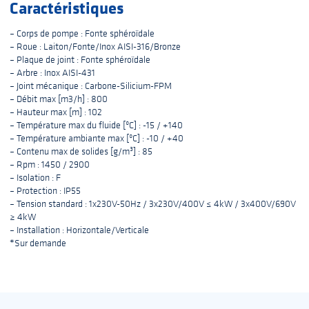
Caractéristiques
– Corps de pompe : Fonte sphéroïdale
– Roue : Laiton/Fonte/Inox AISI-316/Bronze
– Plaque de joint : Fonte sphéroïdale
– Arbre : Inox AISI-431
– Joint mécanique : Carbone-Silicium-FPM
– Débit max [m3/h] : 800
– Hauteur max [m] : 102
– Température max du fluide [ºC] : -15 / +140
– Température ambiante max [ºC] : -10 / +40
– Contenu max de solides [g/m³] : 85
– Rpm : 1450 / 2900
– Isolation : F
– Protection : IP55
– Tension standard : 1x230V-50Hz / 3x230V/400V ≤ 4kW / 3x400V/690V
≥ 4kW
– Installation : Horizontale/Verticale
*Sur demande