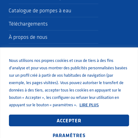
Catalogue de pompes à eau
Téléchargements
À propos de nous
Politique qualité
Nous utilisons nos propres cookies et ceux de tiers à des fins
Blog
d'analyse et pour vous montrer des publicités personnalisées basées
sur un profil créé à partir de vos habitudes de navigation (par
exemple, les pages visitées). Vous pouvez autoriser le transfert de
données à des tiers, accepter tous les cookies en appuyant sur le
bouton « Accepter », les configurer ou refuser leur utilisation en
© Aiguapres
Mentions légales
Confidentialité
Cookies
appuyant sur le bouton « paramètres ».
LIRE PLUS
Développement Web par Inbuze
Règles de confidentialité
Ce site est protégé par reCAPTCHA. Les
et
ACCEPTER
Conditions d’utilisation
de Google s’appliquent.
PARAMÈTRES