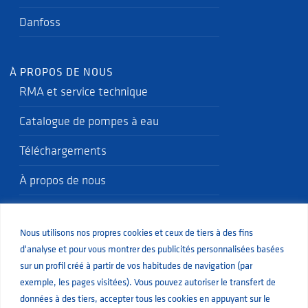
Danfoss
À PROPOS DE NOUS
RMA et service technique
Catalogue de pompes à eau
Téléchargements
À propos de nous
Politique qualité
Nous utilisons nos propres cookies et ceux de tiers à des fins
Blog
d'analyse et pour vous montrer des publicités personnalisées basées
sur un profil créé à partir de vos habitudes de navigation (par
exemple, les pages visitées). Vous pouvez autoriser le transfert de
données à des tiers, accepter tous les cookies en appuyant sur le