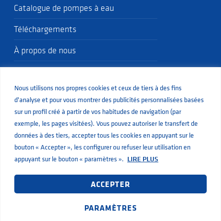
Catalogue de pompes à eau
Téléchargements
À propos de nous
Politique qualité
Nous utilisons nos propres cookies et ceux de tiers à des fins
Blog
d'analyse et pour vous montrer des publicités personnalisées basées
sur un profil créé à partir de vos habitudes de navigation (par
exemple, les pages visitées). Vous pouvez autoriser le transfert de
données à des tiers, accepter tous les cookies en appuyant sur le
bouton « Accepter », les configurer ou refuser leur utilisation en
© Aiguapres
Mentions légales
Confidentialité
Cookies
appuyant sur le bouton « paramètres ».
LIRE PLUS
Développement Web par Inbuze
Règles de confidentialité
Ce site est protégé par reCAPTCHA. Les
et
ACCEPTER
Conditions d’utilisation
de Google s’appliquent.
PARAMÈTRES