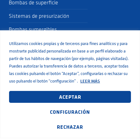
Bombas de superficie
Sistemas de presurización
Bombas sumergibles
Bombas de drenaje y residuales
Utilizamos cookies propias y de terceros para fines analíticos y para
mostrarte publicidad personalizada en base a un perfil elaborado a
Bombas de dosificación y trasvase
partir de tus hábitos de navegación (por ejemplo, páginas visitadas).
Puedes autorizar la transferencia de datos a terceros, aceptar todas
Bombas de engranajes
las cookies pulsando el botón “Aceptar”, configurarlas o rechazar su
uso pulsando el botón “configuración” .
LEER MÁS
Bombas y variadores solares
Bombas de 12V y 24V SHURflo
ACEPTAR
Bombas recirculadoras
CONFIGURACIÓN
Bombas de piscinas, fuentes y spa
RECHAZAR
Acumuladores