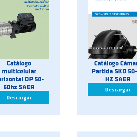
Catálogo
Catálogo Cáma
multicelular
Partida SKD 50
orizontal OP 50-
HZ SAER
60hz SAER
Descargar
Descargar