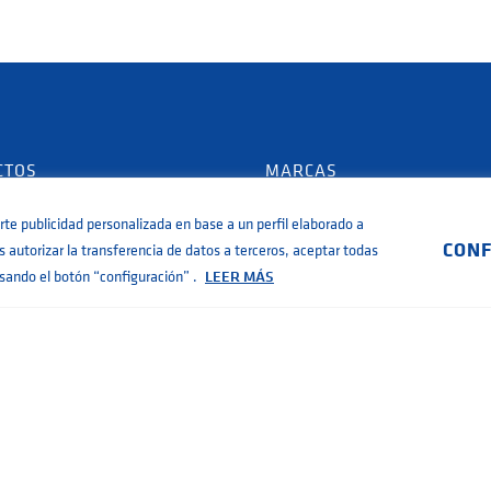
CTOS
MARCAS
de superficie
AIG Pumps
rte publicidad personalizada en base a un perfil elaborado a
CONF
s de presurización
Danfoss
 autorizar la transferencia de datos a terceros, aceptar todas
lsando el botón “configuración” .
LEER MÁS
 sumergibles
Grundfos
de drenaje y residuales
KELLER
de dosificación y trasvase
Bombas de agua SAER
de engranajes
SHURflo
y variadores solares
Vacon