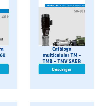
ra
Catálogo
-60
multicelular TM –
TMB – TMV SAER
Descargar