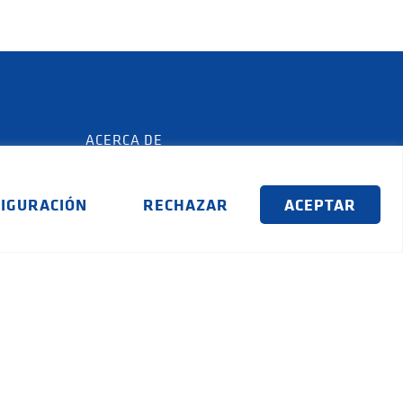
ACERCA DE
Asistencia técnica y devoluciones
IGURACIÓN
RECHAZAR
ACEPTAR
Catálogo de bombas de agua
Descargas
Quiénes somos
Política de Calidad
Blog