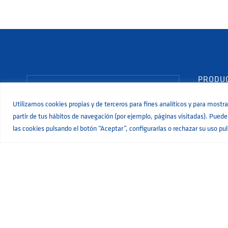
PRODU
Bombas 
Utilizamos cookies propias y de terceros para fines analíticos y para mostra
Sistema
partir de tus hábitos de navegación (por ejemplo, páginas visitadas). Puedes
las cookies pulsando el botón “Aceptar”, configurarlas o rechazar su uso pu
Bombas
Bombas 
Bombas 
C/ Pujadeta del sord 11
46960 Aldaia · Valencia
Bombas 
+34 961 519 350
Bombas 