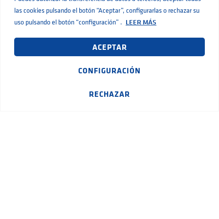
las cookies pulsando el botón “Aceptar”, configurarlas o rechazar su
uso pulsando el botón “configuración” .
LEER MÁS
ACEPTAR
CONFIGURACIÓN
C/ Pujadeta del sord 11
46960 Aldaia · Valencia
RECHAZAR
+34 961 519 350
PRODUCTOS
Bombas de superficie
Sistemas de presurización
Bombas sumergibles
Bombas de drenaje y residuales