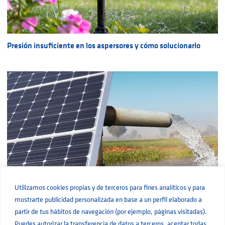
Presión insuficiente en los aspersores y cómo solucionarlo
Utilizamos cookies propias y de terceros para fines analíticos y para
Beneficios de los sistemas de bombeo solar
mostrarte publicidad personalizada en base a un perfil elaborado a
partir de tus hábitos de navegación (por ejemplo, páginas visitadas).
Puedes autorizar la transferencia de datos a terceros, aceptar todas