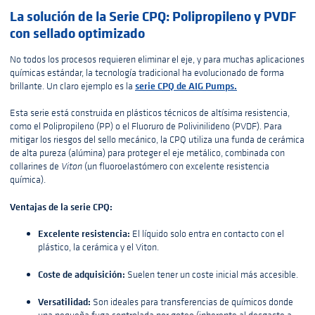
La solución de la Serie CPQ: Polipropileno y PVDF
con sellado optimizado
No todos los procesos requieren eliminar el eje, y para muchas aplicaciones
químicas estándar, la tecnología tradicional ha evolucionado de forma
serie CPQ de AIG Pumps
.
brillante. Un claro ejemplo es la
Esta serie está construida en plásticos técnicos de altísima resistencia,
como el Polipropileno (PP) o el Fluoruro de Polivinilideno (PVDF). Para
mitigar los riesgos del sello mecánico, la CPQ utiliza una funda de cerámica
de alta pureza (alúmina) para proteger el eje metálico, combinada con
collarines de
Viton
(un fluoroelastómero con excelente resistencia
química).
Ventajas de la serie CPQ:
Excelente resistencia:
El líquido solo entra en contacto con el
plástico, la cerámica y el Viton.
Coste de adquisición:
Suelen tener un coste inicial más accesible.
Versatilidad:
Son ideales para transferencias de químicos donde
una pequeña fuga controlada por goteo (inherente al desgaste a