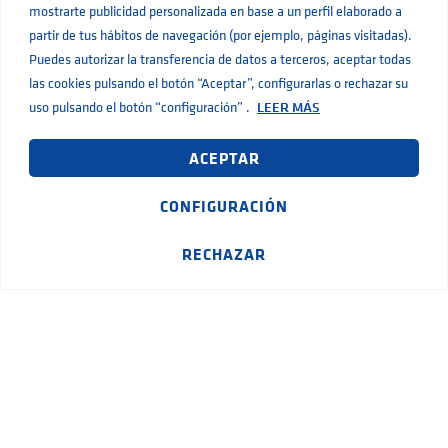
mostrarte publicidad personalizada en base a un perfil elaborado a
Compartir
partir de tus hábitos de navegación (por ejemplo, páginas visitadas).
Puedes autorizar la transferencia de datos a terceros, aceptar todas
las cookies pulsando el botón “Aceptar”, configurarlas o rechazar su
uso pulsando el botón “configuración” .
LEER MÁS
ACEPTAR
CONFIGURACIÓN
RECHAZAR
C/ Pujadeta del sord 11
46960 Aldaia · Valencia
+34 961 519 350