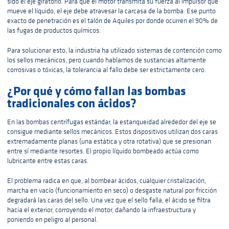
sido el eje giratorio. Para que el motor transmita su fuerza al impulsor que
mueve el líquido, el eje debe atravesar la carcasa de la bomba. Ese punto
exacto de penetración es el talón de Aquiles por donde ocurren el 90% de
las fugas de productos químicos.
Para solucionar esto, la industria ha utilizado sistemas de contención como
los sellos mecánicos, pero cuando hablamos de sustancias altamente
corrosivas o tóxicas, la tolerancia al fallo debe ser estrictamente cero.
¿Por qué y cómo fallan las bombas
tradicionales con ácidos?
En las bombas centrífugas estándar, la estanqueidad alrededor del eje se
consigue mediante sellos mecánicos. Estos dispositivos utilizan dos caras
extremadamente planas (una estática y otra rotativa) que se presionan
entre sí mediante resortes. El propio líquido bombeado actúa como
lubricante entre estas caras.
El problema radica en que, al bombear ácidos, cualquier cristalización,
marcha en vacío (funcionamiento en seco) o desgaste natural por fricción
degradará las caras del sello. Una vez que el sello falla, el ácido se filtra
hacia el exterior, corroyendo el motor, dañando la infraestructura y
poniendo en peligro al personal.