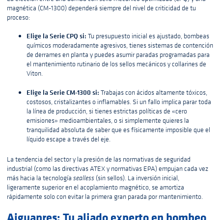
magnética (CM-1300) dependerá siempre del nivel de criticidad de tu
proceso:
Elige la Serie CPQ si:
Tu presupuesto inicial es ajustado, bombeas
químicos moderadamente agresivos, tienes sistemas de contención
de derrames en planta y puedes asumir paradas programadas para
el mantenimiento rutinario de los sellos mecánicos y collarines de
Viton.
Elige la Serie CM-1300 si:
Trabajas con ácidos altamente tóxicos,
costosos, cristalizantes o inflamables. Si un fallo implica parar toda
la línea de producción, si tienes estrictas políticas de «cero
emisiones» medioambientales, o si simplemente quieres la
tranquilidad absoluta de saber que es físicamente imposible que el
líquido escape a través del eje.
La tendencia del sector y la presión de las normativas de seguridad
industrial (como las directivas ATEX y normativas EPA) empujan cada vez
más hacia la tecnología
sealless
(sin sellos). La inversión inicial,
ligeramente superior en el acoplamiento magnético, se amortiza
rápidamente solo con evitar la primera gran parada por mantenimiento.
Aiguapres: Tu aliado experto en bombeo