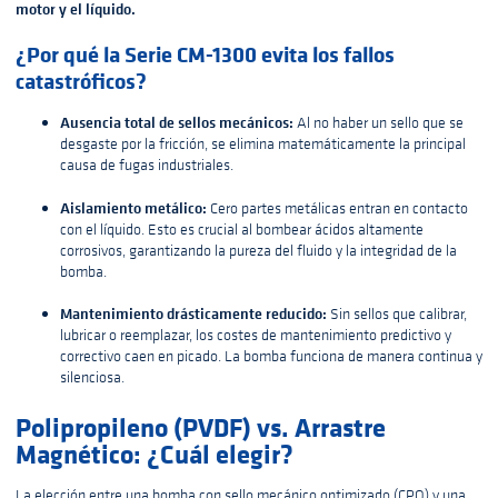
motor y el líquido.
¿Por qué la Serie CM-1300 evita los fallos
catastróficos?
Ausencia total de sellos mecánicos:
Al no haber un sello que se
desgaste por la fricción, se elimina matemáticamente la principal
causa de fugas industriales.
Aislamiento metálico:
Cero partes metálicas entran en contacto
con el líquido. Esto es crucial al bombear ácidos altamente
corrosivos, garantizando la pureza del fluido y la integridad de la
bomba.
Mantenimiento drásticamente reducido:
Sin sellos que calibrar,
lubricar o reemplazar, los costes de mantenimiento predictivo y
correctivo caen en picado. La bomba funciona de manera continua y
silenciosa.
Polipropileno (PVDF) vs. Arrastre
Magnético: ¿Cuál elegir?
La elección entre una bomba con sello mecánico optimizado (CPQ) y una