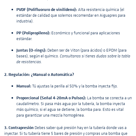
PVDF (Polifluoruro de vinilideno):
Alta resistencia química (el
estándar de calidad que solemos recomendar en Aiguapres para
industria).
PP (Polipropileno):
Económico y funcional para aplicaciones
estándar.
Juntas (O-rings):
Deben ser de Viton (para ácidos) o EPDM (para
bases), según el químico.
Consultanos si tienes dudas sobre la tabla
de resistencias.
2. Regulación: ¿Manual o Automática?
Manual:
Tú ajustas la perilla al 50% y la bomba inyecta fijo.
Proporcional (Señal 4-20mA o Pulsos):
La bomba se conecta a un
caudalímetro. Si pasa más agua por la tubería, la bomba inyecta
más químico; si el agua se detiene, la bomba para. Esto es vital
para garantizar una mezcla homogénea.
3. Contrapresión
Debes saber qué presión hay en la tubería donde vas a
inyectar. Si tu tubería tiene 5 bares de presión y compras una bomba que