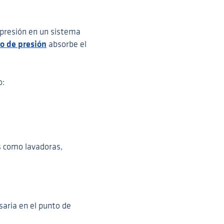
 presión en un sistema
o de presión
absorbe el
o:
s como lavadoras,
saria en el punto de