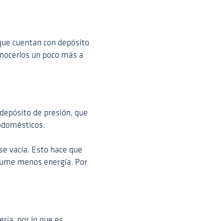
 que cuentan con depósito
onocerlos un poco más a
depósito de presión, que
rodomésticos.
e vacía. Esto hace que
nsume menos energía. Por
ría, por lo que es