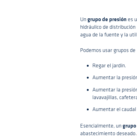
grupo de presión
Un
es u
hidráulico de distribució
agua de la fuente y la ut
Podemos usar grupos de p
Regar el jardín.
Aumentar la presión
Aumentar la presión
lavavajillas, cafeter
Aumentar el caudal y
grupo
Esencialmente, un
abastecimiento deseado.