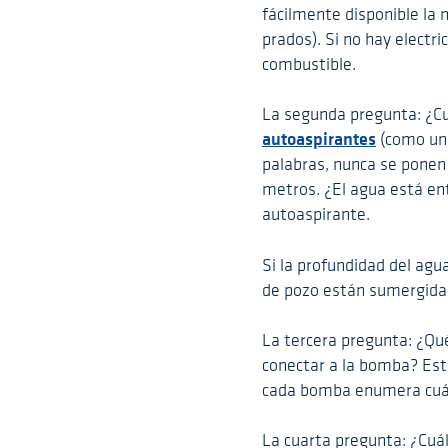
fácilmente disponible la 
prados). Si no hay electr
combustible.
La segunda pregunta: ¿C
autoaspirantes
(como una
palabras, nunca se ponen
metros. ¿El agua está e
autoaspirante.
Si la profundidad del agu
de pozo están sumergida
La tercera pregunta: ¿Qu
conectar a la bomba? Est
cada bomba enumera cuán
La cuarta pregunta: ¿Cuá