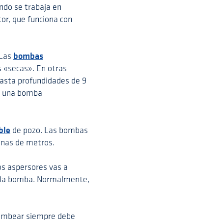
ando se trabaja en
or, que funciona con
bombas
 Las
s «secas». En otras
hasta profundidades de 9
s una bomba
ble
de pozo. Las bombas
enas de metros.
os aspersores vas a
e la bomba. Normalmente,
 bombear siempre debe