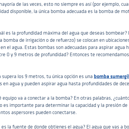
mayoría de las veces, esto no siempre es así (por ejemplo, cu
icidad disponible, la única bomba adecuada es la bomba de mot
uál es la profundidad máxima del agua que deseas bombear?
 bomba de irrigación o de refuerzo) se colocan en ubicacione
 en el agua. Estas bombas son adecuadas para aspirar agua 
ntre 0 y 9 metros de profundidad? Entonces te recomendamo
bomba sumergi
a supera los 9 metros, tu única opción es una
s en agua y pueden aspirar agua hasta profundidades de dec
é equipo va a conectar a la bomba? En otras palabras, ¿cuánt
o es importante para determinar la capacidad y la presión d
tos aspersores pueden conectarse.
l es la fuente de donde obtienes el agua? El agua que vas a