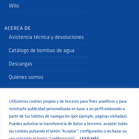
Wilo
ACERCA DE
Asistencia técnica y devoluciones
Catálogo de bombas de agua
Descargas
Quiénes somos
Política de Calidad
Utilizamos cookies propias y de terceros para fines analíticos y para
Blog
mostrarte publicidad personalizada en base a un perfil elaborado a
partir de tus hábitos de navegación (por ejemplo, páginas visitadas).
Puedes autorizar la transferencia de datos a terceros, aceptar todas
las cookies pulsando el botón “Aceptar”, configurarlas o rechazar su
uso pulsando el botón “configuración” .
LEER MÁS