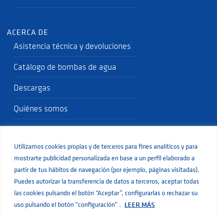
ACERCA DE
Asistencia técnica y devoluciones
Catálogo de bombas de agua
Descargas
Quiénes somos
Política de Calidad
Utilizamos cookies propias y de terceros para fines analíticos y para
Blog
mostrarte publicidad personalizada en base a un perfil elaborado a
partir de tus hábitos de navegación (por ejemplo, páginas visitadas).
Puedes autorizar la transferencia de datos a terceros, aceptar todas
las cookies pulsando el botón “Aceptar”, configurarlas o rechazar su
uso pulsando el botón “configuración” .
LEER MÁS
© Aiguapres
Legal
Privacidad
Cookies
Desarrollo web por Inbuze