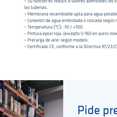
– Su función es reducir a valores admisibles las
las tuberías.
– Membrana recambiable apta para agua potable 
– Conexión de agua embridada o roscada según 
– Temperatura [ºC]: -10 / +100
– Pintura epoxi roja. (excepto V-160 en acero inox
– Precarga de aire: según modelo.
– Certificado CE, conforme a la Directiva 97/23/C
Pide pr