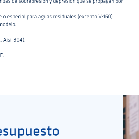
 ondas de sobrepresión y depresión que se propagan por
o especial para aguas residuales (excepto V-160).
modelo.
. Aisi-304).
E.
esupuesto