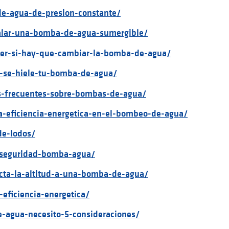
de-agua-de-presion-constante/
talar-una-bomba-de-agua-sumergible/
ber-si-hay-que-cambiar-la-bomba-de-agua/
e-se-hiele-tu-bomba-de-agua/
as-frecuentes-sobre-bombas-de-agua/
la-eficiencia-energetica-en-el-bombeo-de-agua/
de-lodos/
s-seguridad-bomba-agua/
ecta-la-altitud-a-una-bomba-de-agua/
-eficiencia-energetica/
e-agua-necesito-5-consideraciones/