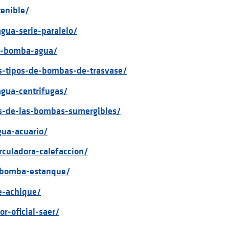
tenible/
gua-serie-paralelo/
da-bomba-agua/
es-tipos-de-bombas-de-trasvase/
gua-centrifugas/
os-de-las-bombas-sumergibles/
gua-acuario/
rculadora-calefaccion/
a-bomba-estanque/
e-achique/
or-oficial-saer/