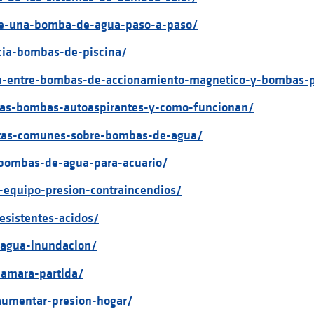
-de-una-bomba-de-agua-paso-a-paso/
cia-bombas-de-piscina/
ia-entre-bombas-de-accionamiento-magnetico-y-bombas-pe
-las-bombas-autoaspirantes-y-como-funcionan/
ntas-comunes-sobre-bombas-de-agua/
-bombas-de-agua-para-acuario/
r-equipo-presion-contraincendios/
esistentes-acidos/
-agua-inundacion/
camara-partida/
aumentar-presion-hogar/