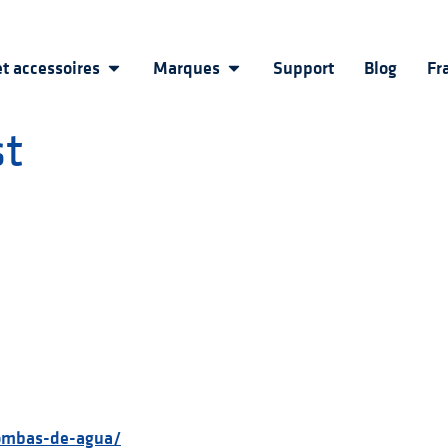
t accessoires
Marques
Support
Blog
Fr
st
bombas-de-agua/