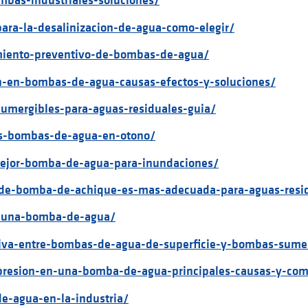
mbas-industriales-soluciones/
ara-la-desalinizacion-de-agua-como-elegir/
miento-preventivo-de-bombas-de-agua/
on-en-bombas-de-agua-causas-efectos-y-soluciones/
umergibles-para-aguas-residuales-guia/
las-bombas-de-agua-en-otono/
-mejor-bomba-de-agua-para-inundaciones/
o-de-bomba-de-achique-es-mas-adecuada-para-aguas-resid
n-una-bomba-de-agua/
tiva-entre-bombas-de-agua-de-superficie-y-bombas-sume
-presion-en-una-bomba-de-agua-principales-causas-y-com
e-agua-en-la-industria/