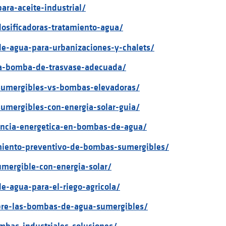
ara-aceite-industrial/
osificadoras-tratamiento-agua/
e-agua-para-urbanizaciones-y-chalets/
una-bomba-de-trasvase-adecuada/
sumergibles-vs-bombas-elevadoras/
umergibles-con-energia-solar-guia/
iencia-energetica-en-bombas-de-agua/
miento-preventivo-de-bombas-sumergibles/
mergible-con-energia-solar/
e-agua-para-el-riego-agricola/
obre-las-bombas-de-agua-sumergibles/