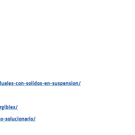
uales-con-solidos-en-suspension/
rgibles/
o-solucionarlo/