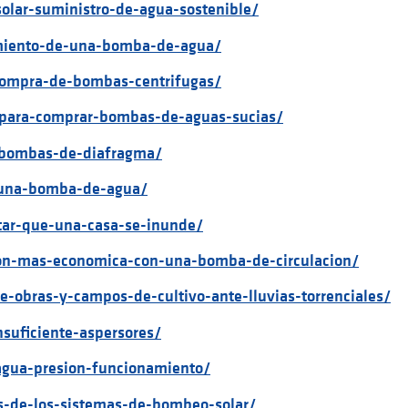
olar-suministro-de-agua-sostenible/
imiento-de-una-bomba-de-agua/
-compra-de-bombas-centrifugas/
s-para-comprar-bombas-de-aguas-sucias/
-bombas-de-diafragma/
r-una-bomba-de-agua/
tar-que-una-casa-se-inunde/
cion-mas-economica-con-una-bomba-de-circulacion/
e-obras-y-campos-de-cultivo-ante-lluvias-torrenciales/
nsuficiente-aspersores/
agua-presion-funcionamiento/
os-de-los-sistemas-de-bombeo-solar/