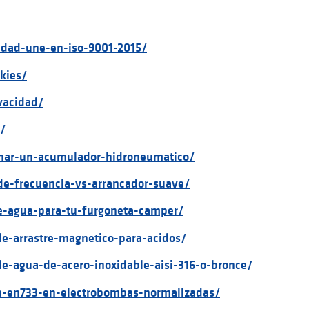
lidad-une-en-iso-9001-2015/
kies/
ivacidad/
/
onar-un-acumulador-hidroneumatico/
-de-frecuencia-vs-arrancador-suave/
e-agua-para-tu-furgoneta-camper/
e-arrastre-magnetico-para-acidos/
e-agua-de-acero-inoxidable-aisi-316-o-bronce/
va-en733-en-electrobombas-normalizadas/